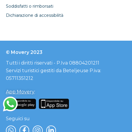
Soddisfatti o rimborsati
Dichiarazione di accessibilità
© Movery 2023
Tutti i diritti riservati - P.Iva 08804201211
Servizi turistici gestiti da Beteljeuse P.iva:
05711351212
App Movery
:
Seguici su